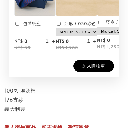
亞麻 / 09
包裝紙盒
亞麻 / 030綠色
-
-
+
-
+
NT$ 0
NT$ 0
NT$ 0
NT$ 1,280
NT$ 30
NT$ 1,280
加入購物車
100% 埃及棉
176支紗
義大利製
個人衛生商品，恕不退換，敬請留意