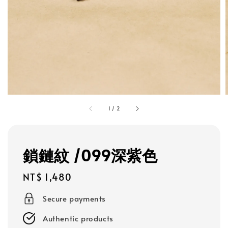
1
/
2
鎖鏈紋 /099深紫色
Regular
NT$ 1,480
price
Secure payments
Authentic products