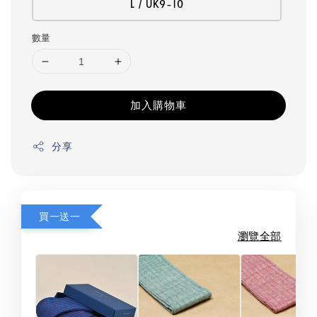
L / UK9-10
數量
加入購物車
分享
買一送一
瀏覽全部