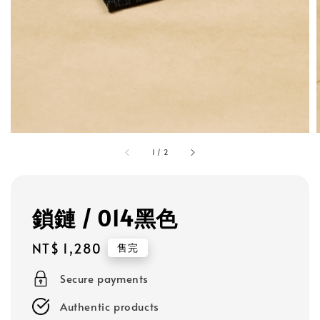
1
/
2
鎖鏈 / 014黑色
Regular
NT$ 1,280
售完
price
Secure payments
Authentic products