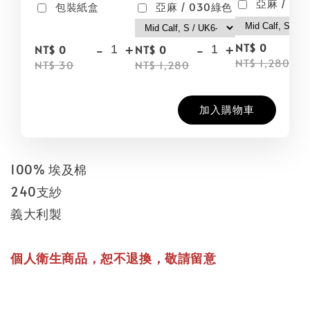
亞麻 / 09
包裝紙盒
亞麻 / 030綠色
-
-
+
-
+
NT$ 0
NT$ 0
NT$ 0
NT$ 1,280
NT$ 30
NT$ 1,280
加入購物車
100% 埃及棉
240支紗
義大利製
個人衛生商品，恕不退換，敬請留意