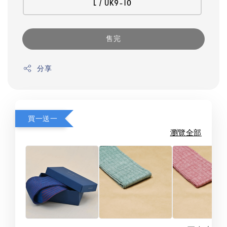
L / UK9-10
售完
分享
買一送一
瀏覽全部