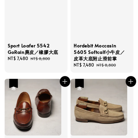
Sport Loafer 5542
Hordebit Moccasin
GoRain麂皮／橡膠大底
5605 Softcalf小牛皮／
皮革大底附止滑前掌
Sale
NT$ 7,480
Regular
NT$ 8,800
price
price
Sale
NT$ 7,480
Regular
NT$ 8,800
price
price
優惠
優惠