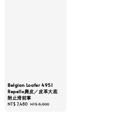
Belgian Loafer 4951
Repello麂皮／皮革大底
附止滑前掌
Sale
NT$ 7,480
Regular
NT$ 8,800
price
price