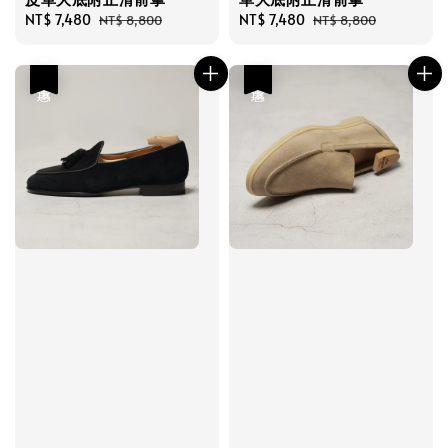
Sale
NT$ 7,480
Regular
Sale
NT$ 7,480
Regular
NT$ 8,800
NT$ 8,800
price
price
price
price
優惠
優惠