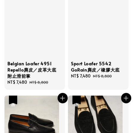
Belgian Loafer 4951
Sport Loafer 5542
Repello麂皮／皮革大底
GoRain麂皮／橡膠大底
附止滑前掌
Sale
NT$ 7,480
Regular
NT$ 8,800
Sale
NT$ 7,480
Regular
price
price
NT$ 8,800
price
price
優惠
優惠