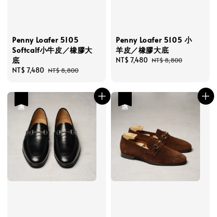
Penny Loafer 5105
Penny Loafer 5105 小
Softcalf小牛皮／橡膠大
羊皮／橡膠大底
底
Sale
NT$ 7,480
Regular
NT$ 8,800
Sale
NT$ 7,480
Regular
price
price
NT$ 8,800
price
price
優惠
優惠