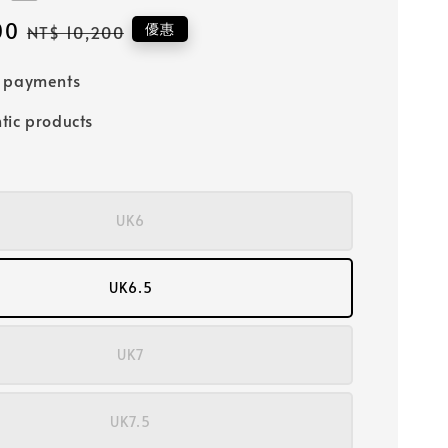
00
Regular
優惠
NT$ 10,200
price
e payments
tic products
UK6
UK6.5
UK7
UK7.5