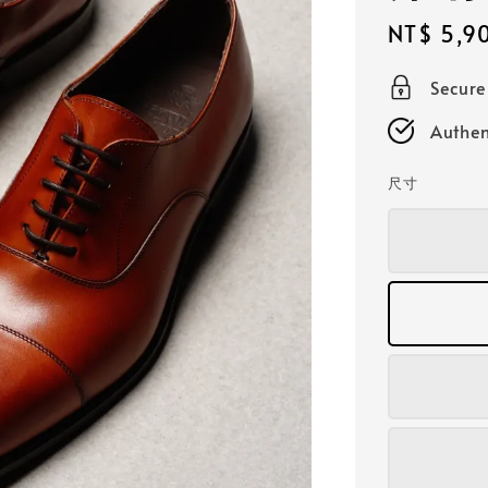
Sale
NT$ 5,9
price
Secur
Authen
尺寸