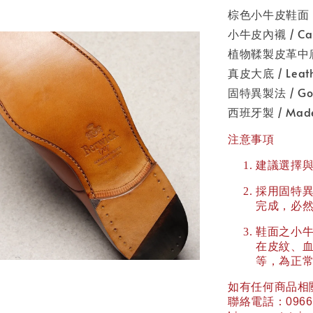
棕色小牛皮鞋面 / 
小牛皮內襯 / Calf
植物鞣製皮革中底 / V
真皮大底 / Leathe
固特異製法 / Goo
西班牙製 / Made 
注意事項
建議選擇
採用固特
完成，必
鞋面之小
在皮紋、
等，為正
如有任何商品相
聯絡電話：
0966