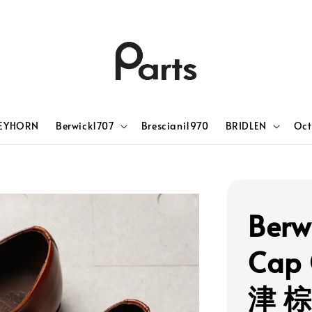
EYHORN
Berwick1707
Bresciani1970
BRIDLEN
Oct
Berw
Cap
津 