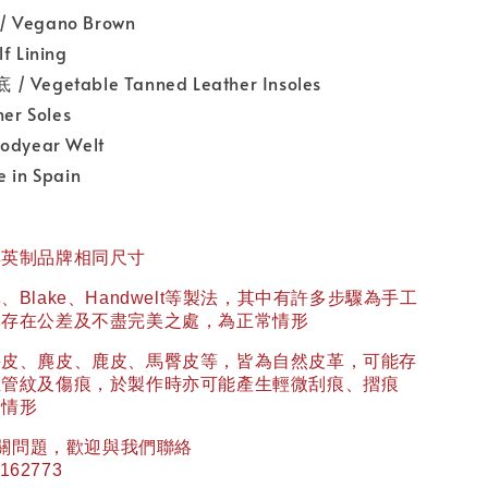
Vegano Brown
 Lining
egetable Tanned Leather Insoles
r Soles
dyear Welt
in Spain
與英制品牌相同尺寸
異、
Blake
、
Handwelt
等製法，其中有許多步驟為手工
然存在公差及不盡完美之處，為正常情形
牛皮、麂皮、鹿皮、馬臀皮等，皆為自然皮革，可能存
血管紋及傷痕，於製作時亦可能產生輕微刮痕、摺痕
常情形
關問題，歡迎與我們聯絡
162773