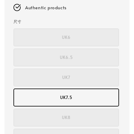
Authentic products
尺寸
UK6
UK6.5
UK7
UK7.5
UK8