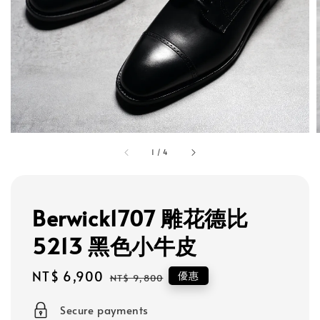
1
/
4
Berwick1707 雕花德比
5213 黑色小牛皮
Sale
NT$ 6,900
Regular
優惠
NT$ 9,800
price
price
Secure payments