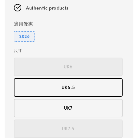
Authentic products
適用優惠
2026
尺寸
UK6
UK6.5
UK7
UK7.5