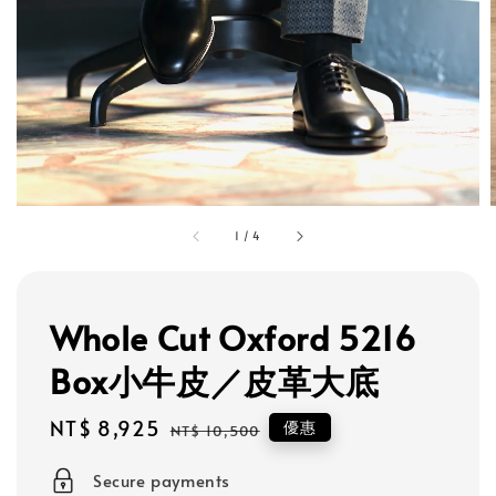
1
/
4
Whole Cut Oxford 5216
Box小牛皮／皮革大底
Sale
NT$ 8,925
Regular
優惠
NT$ 10,500
price
price
Secure payments