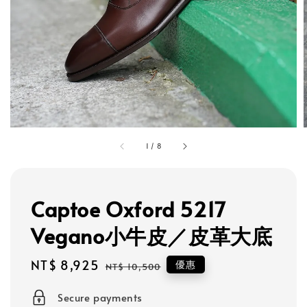
1
/
8
Captoe Oxford 5217
Vegano小牛皮／皮革大底
Sale
NT$ 8,925
Regular
優惠
NT$ 10,500
price
price
Secure payments