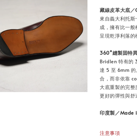
藏線皮革大底／Close
來自義大利托斯
成，擁有比一般
呈現乾淨利落的
360°縫製固特異製
Bridlen 特有
達 5 至 6m
合，而非依靠 c
大底重製的完整度
更好的彈性與舒
印度製／Made in
注意事項