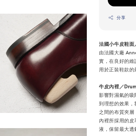
分享
法國小牛皮鞋面／An
由法國大廠 An
實，在良好的維
用於正裝鞋款的
牛皮內裡／Drum Dy
影響對濕氣的吸
到理想的效果，我
之間的布質夾層
內裡所採用的皮
液，保留最大透