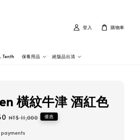
登入
購物車
. Tenth
保養用品
絕版品出清
dlen 橫紋牛津 酒紅色
50
Regular
優惠
NT$ 11,000
price
e payments