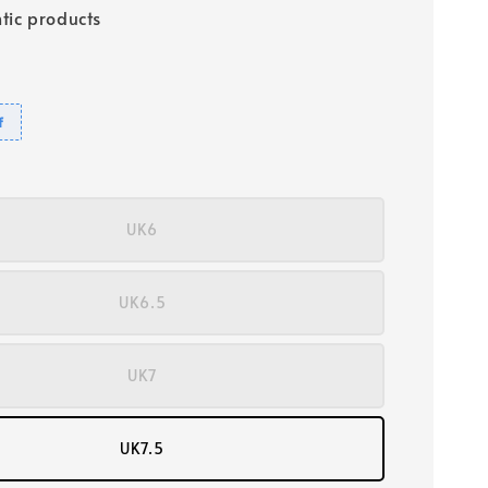
tic products
f
UK6
UK6.5
UK7
UK7.5