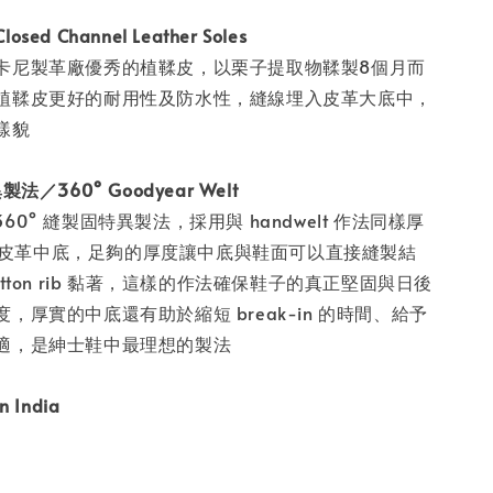
d Channel Leather Soles
卡尼製革廠優秀的植鞣皮，以栗子提取物鞣製8個月而
植鞣皮更好的耐用性及防水性，縫線埋入皮革大底中，
樣貌
法／360° Goodyear Welt
的 360° 縫製固特異製法，採用與 handwelt 作法同樣厚
m 的皮革中底，足夠的厚度讓中底與鞋面可以直接縫製結
otton rib 黏著，這樣的作法確保鞋子的真正堅固與日後
，厚實的中底還有助於縮短 break-in 的時間、給予
適，是紳士鞋中最理想的製法
 India