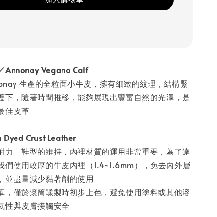
nonay Vegano Calf
nonay 生產的全粒面小牛皮，擁有細緻的紋理，結構緊
護下，隨著時間推移，能夠展現出豐富自然的光澤，是
最佳皮革
ed Crust Leather
附力、鞋型的維持，內裡材質的運用非常重要，為了達
們使用較厚的牛皮內裡（1.4~1.6mm），免去內外層
，並盡量減少黏著劑的使用
革，僅於滾筒鞣製時初步上色，避免使用塗料或其他溶
氣性與皮膚接觸安全