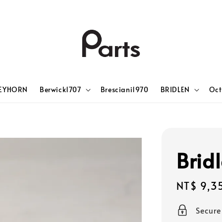
EYHORN
Berwick1707
Bresciani1970
BRIDLEN
Oct
Bri
Sale
NT$ 9,3
price
Secur