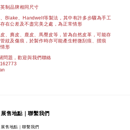
與英制品牌相同尺寸
異、
Blake
、
Handwelt
等製法，其中有許多步驟為手工
然存在公差及不盡完美之處，為正常情形
牛皮、麂皮、鹿皮、馬臀皮等，皆為自然皮革，可能存
血管紋及傷痕，於製作時亦可能產生輕微刮痕、摺痕
常情形
關問題，歡迎與我們聯絡
162773
wan
展售地點｜聯繫我們
展售地點｜聯繫我們