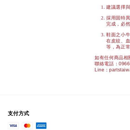
建議選擇
採用固特
完成，必
鞋面之小
在皮紋、
等，為正
如有任何商品相
聯絡電話：
0966
Line
：
partstai
支付方式