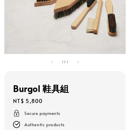
1
/
1
Burgol 鞋具組
Regular
NT$ 5,800
price
Secure payments
Authentic products