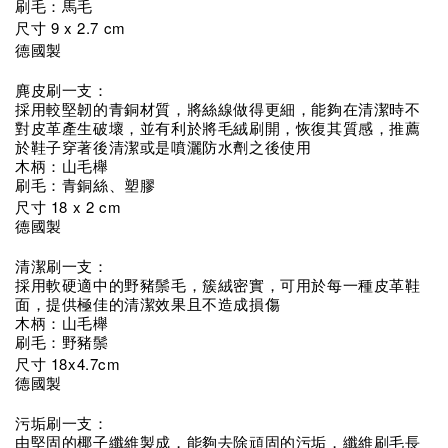
刷毛：馬毛
9 x 2.7 cm
尺寸
德國製
麂皮刷一支：
採用較堅韌的青銅材質，將絲線做得更細，能夠在清潔時不
對皮革產生破壞，並有利於將毛絨刷開，恢復其質感，推薦
於鞋子穿著後清潔或是噴灑防水劑之後使用
木柄：山毛櫸
刷毛：青銅絲、塑膠
18 x 2 cm
尺寸
德國製
清潔刷一支：
採用軟硬適中的野豬鬃毛，簇絨密實，可用於每一種皮革鞋
面，提供極佳的清潔效果且不造成損傷
木柄：山毛櫸
刷毛：野豬鬃
18x4.7cm
尺寸
德國製
污垢刷一支：
由堅固的椰子纖維製成，能夠去除頑固的污垢，纖維刷毛長