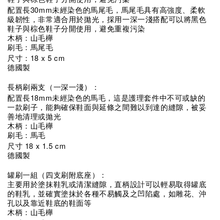
30mm
配置長
未經染色的馬尾毛，馬尾毛具有高強度、柔軟
級韌性，非常適合用於拋光，採用一深一淺搭配可以將黑色
鞋子與棕色鞋子分開使用，避免重複污染
木柄：山毛櫸
刷毛：馬尾毛
18 x 5 cm
尺寸：
德國製
長柄刷兩支（一深一淺）：
18mm
配置長
未經染色的馬毛，這是護理套件中不可或缺的
一款刷子，能夠確保鞋面與延條之間難以到達的縫隙，被妥
善地清理或拋光
木柄：山毛櫸
刷毛：馬毛
18 x 1.5 cm
尺寸
德國製
罐刷一組（四支刷附底座）：
主要用於塗抹鞋乳或清潔縫隙，直柄設計可以輕易取得罐底
的鞋乳，並確實塗抹於各種不易觸及之凹陷處，如雕花、沖
孔以及靠近鞋底的鞋面等
木柄：山毛櫸