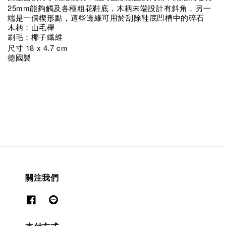
25mm
能夠觸及各種粗花鞋底，木柄末端設計有斜角，另一
端是一個楔形點，這些邊緣可用於刮除鞋底凹槽中的碎石
木柄：山毛櫸
刷毛：椰子纖維
18 x 4.7 cm
尺寸
德國製
關注我們
支付方式