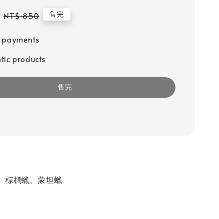
Regular
售完
NT$ 850
price
e payments
tic products
售完
、棕櫚蠟、蒙坦蠟