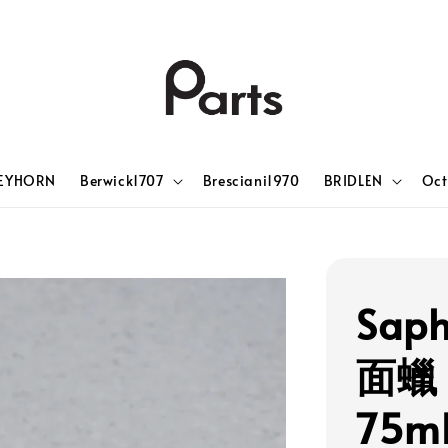
EYHORN
Berwick1707
Bresciani1970
BRIDLEN
Oct
Saph
面蠟 M
75m