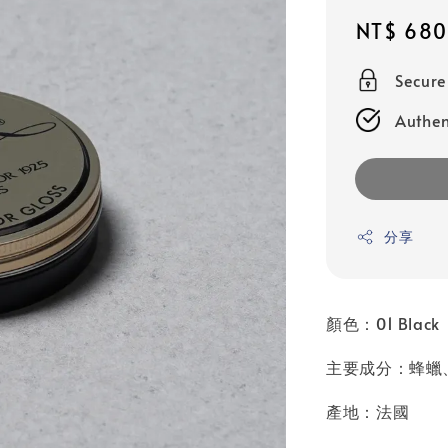
Sale
NT$ 680
price
Secur
Authen
分享
顏色：01 Black
主要成分：蜂蠟
產地：法國