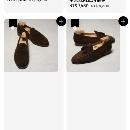
price
price
Sale
NT$ 7,480
Regular
NT$ 8,800
price
price
優惠
優惠