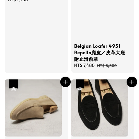
price
Belgian Loafer 4951
Repello麂皮／皮革大底
附止滑前掌
Sale
NT$ 7,480
Regular
NT$ 8,800
price
price
優惠
優惠