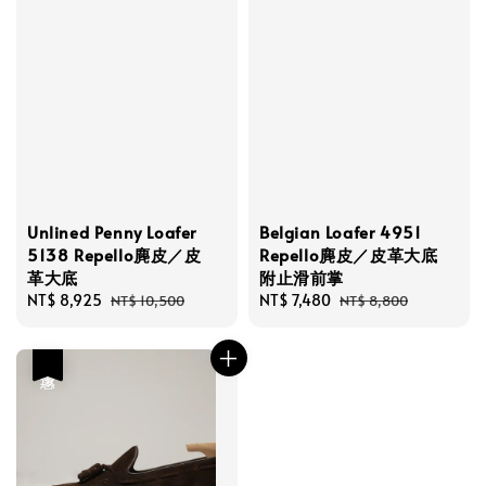
Unlined Penny Loafer
Belgian Loafer 4951
5138 Repello麂皮／皮
Repello麂皮／皮革大底
革大底
附止滑前掌
Sale
NT$ 8,925
Regular
Sale
NT$ 7,480
Regular
NT$ 10,500
NT$ 8,800
price
price
price
price
優惠