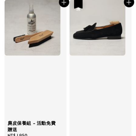
優惠
麂皮保養組 - 活動免費
贈送
Regular
NT$ 1,950