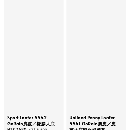
Sport Loafer 5542
Unlined Penny Loafer
GoRain麂皮／橡膠大底
5541 GoRain麂皮／皮
革大底附止滑前掌
Sale
NT$ 7,480
Regular
NT$ 8,800