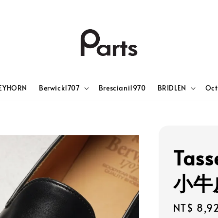
EYHORN
Berwick1707
Bresciani1970
BRIDLEN
Oct
Tass
小牛
Sale
NT$ 8,9