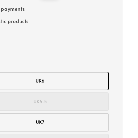
price
e payments
tic products
UK6
UK6.5
UK7