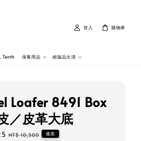
登入
購物車
. Tenth
保養用品
絕版品出清
el Loafer 8491 Box
皮／皮革大底
25
Regular
優惠
NT$ 10,500