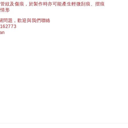
血管紋及傷痕，於製作時亦可能產生輕微刮痕、摺痕
常情形
關問題，歡迎與我們聯絡
162773
wan