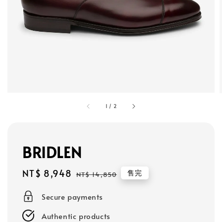
1
/
2
BRIDLEN
Sale
NT$ 8,948
Regular
售完
NT$ 14,850
price
price
Secure payments
Authentic products