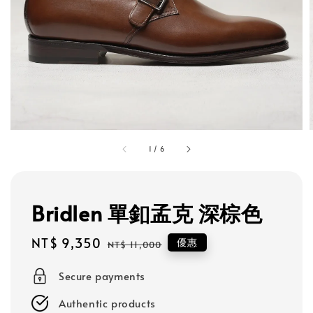
1
/
6
Bridlen 單釦孟克 深棕色
Sale
NT$ 9,350
Regular
優惠
NT$ 11,000
price
price
Secure payments
Authentic products