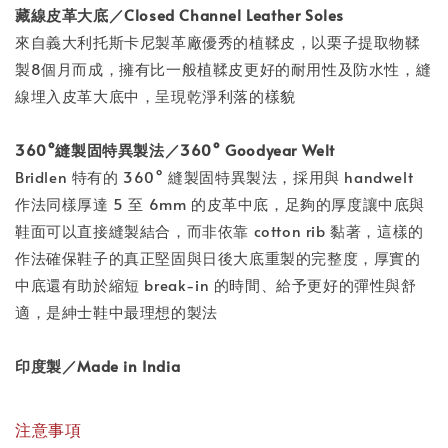
藏線皮革大底／Closed Channel Leather Soles
來自義大利托斯卡尼製革廠優秀的植鞣皮，以栗子提取物鞣
製8個月而成，擁有比一般植鞣皮更好的耐用性及防水性，縫
線埋入皮革大底中，呈現乾淨利落的樣貌
360°縫製固特異製法／360° Goodyear Welt
Bridlen 特有的 360° 縫製固特異製法，採用與 handwelt
作法同樣厚達 5 至 6mm 的皮革中底，足夠的厚度讓中底與
鞋面可以直接縫製結合，而非依靠 cotton rib 黏著，這樣的
作法確保鞋子的真正堅固與日後大底重製的完整度，厚實的
中底還有助於縮短 break-in 的時間、給予更好的彈性與舒
適，是紳士鞋中最理想的製法
印度製／Made in India
注意事項