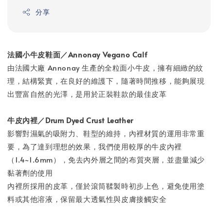
分享
法國小牛皮鞋面／Annonay Vegano Calf
由法國大廠 Annonay 生產的全粒面小牛皮，擁有細緻的紋
理，結構緊實，在良好的維護下，隨著時間推移，能夠展現
出豐富自然的光澤，是用於正裝鞋款的最佳皮革
牛皮內裡／Drum Dyed Crust Leather
影響對濕氣的吸附力、鞋型的維持，內裡材質的運用非常重
要，為了達到理想的效果，我們使用較厚的牛皮內裡
（1.4~1.6mm），免去內外層之間的布質夾層，並盡量減少
黏著劑的使用
內裡所採用的皮革，僅於滾筒鞣製時初步上色，避免使用塗
料或其他溶液，保留最大透氣性與皮膚接觸安全